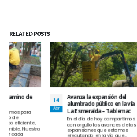
RELATED
POSTS
Avanza la expansión del
💡 Se
14
17
alumbrado público en la vía
futur
Abr
Jul
La Esmeralda – Tablemac
Semil
alumb
En el día de hoy compartimos
munic
con orgullo los avances de las
expansiones que estamos
compr
ejecutando en la vía que...