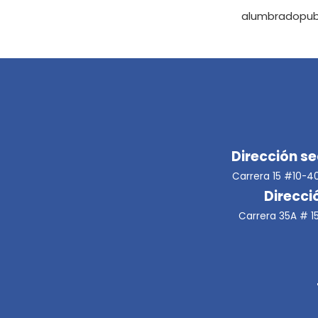
alumbradopub
Dirección s
Carrera 15 #10-40 
Direcci
Carrera 35A # 15B