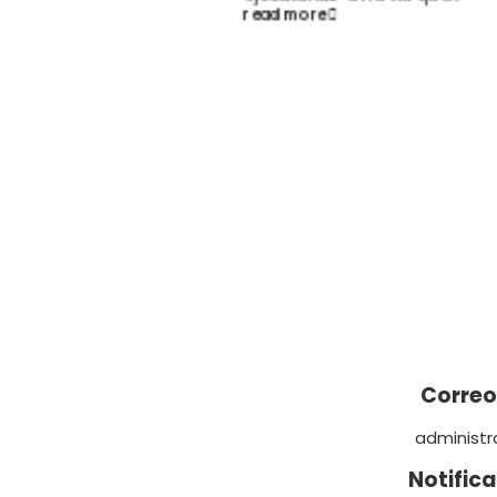
biene
read more
desarr
✨
👷‍♂ C
segui
Munic
ilumi
con su
read 
Correo
administ
Notifica