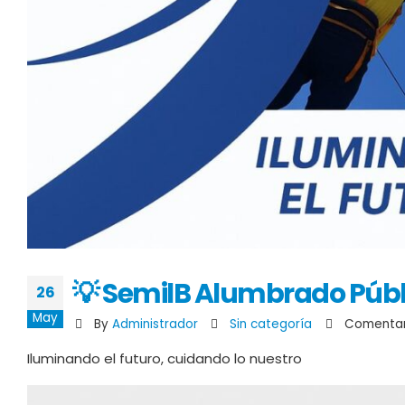
💡 SemilB Alumbrado Públ
26
May
By
Administrador
Sin categoría
Comentar
Iluminando el futuro, cuidando lo nuestro